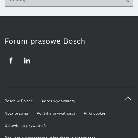
ico
Forum prasowe Bosch
Facebook
LinkedIn
Bosch w Polsce
Adres wydawniczy
Nota prawna
Polityka prywatności
Pliki cookie
Ustawienia prywatności
Regulamin świadczenia usług drogą elektroniczną