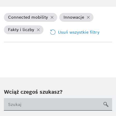
Connected mobility
Innowacje
Fakty i liczby
Usuń wszystkie filtry
Wciąż czegoś szukasz?
sea
ico