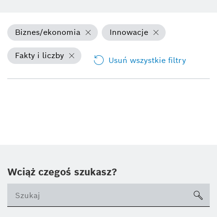
Biznes/ekonomia
Innowacje
Fakty i liczby
Usuń wszystkie filtry
Wciąż czegoś szukasz?
sea
ico