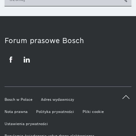
ico
Forum prasowe Bosch
Facebook
LinkedIn
Bosch w Polsce
Adres wydawniczy
Nota prawna
Polityka prywatności
Pliki cookie
Ustawienia prywatności
Regulamin świadczenia usług drogą elektroniczną