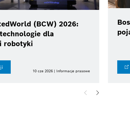
Bos
tedWorld (BCW) 2026:
poj
technologie dla
i robotyki
ji
10 cze 2026 | Informacje prasowe