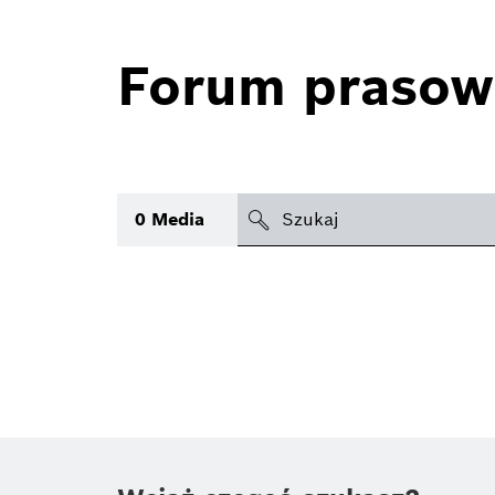
Forum prasow
search
0
Media
icon
Temat
(1)
Obszar
(1)
Czas
Typ
(1)