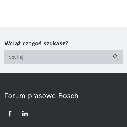
Wciąż czegoś szukasz?
sea
ico
Forum prasowe Bosch
Facebook
LinkedIn