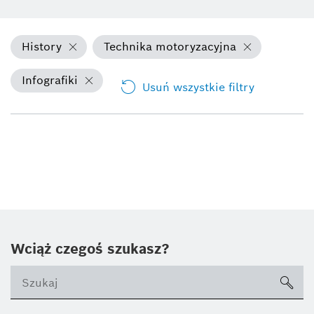
History
Technika motoryzacyjna
Infografiki
Usuń wszystkie filtry
Wciąż czegoś szukasz?
sea
ico