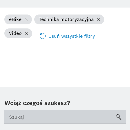
eBike
Technika motoryzacyjna
Video
Usuń wszystkie filtry
Wciąż czegoś szukasz?
sea
ico