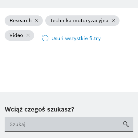
Research
Technika motoryzacyjna
Video
Usuń wszystkie filtry
Wciąż czegoś szukasz?
sea
ico