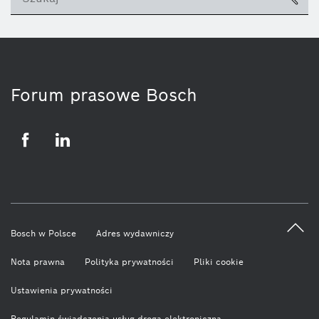
ico
Forum prasowe Bosch
Facebook
LinkedIn
Bosch w Polsce
Adres wydawniczy
Nota prawna
Polityka prywatności
Pliki cookie
Ustawienia prywatności
Regulamin świadczenia usług drogą elektroniczną