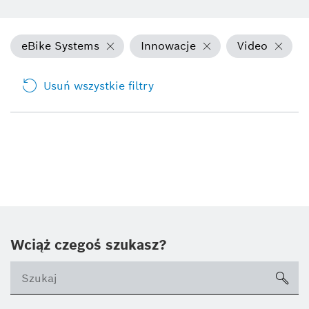
eBike Systems
Innowacje
Video
Usuń wszystkie filtry
Wciąż czegoś szukasz?
sea
ico