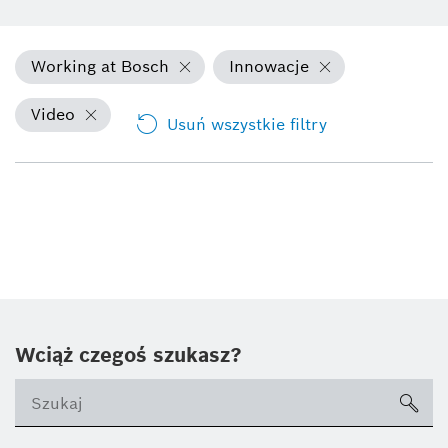
Working at Bosch
Innowacje
Video
Usuń wszystkie filtry
Wciąż czegoś szukasz?
sea
ico