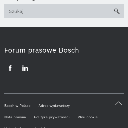
sea
ico
Forum prasowe Bosch
Facebook
LinkedIn
Bosch w Polsce
Adres wydawniczy
Nota prawna
Polityka prywatności
Pliki cookie