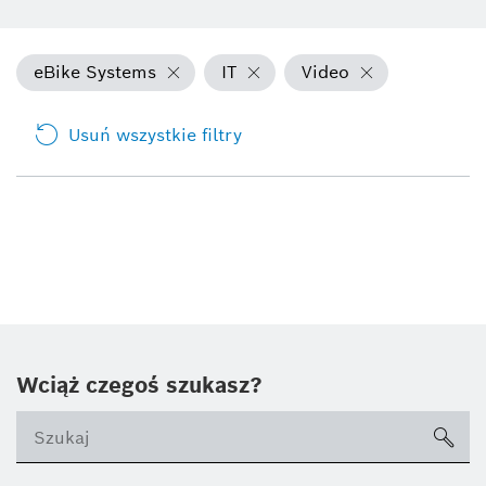
eBike Systems
IT
Video
Usuń wszystkie filtry
Wciąż czegoś szukasz?
sea
ico