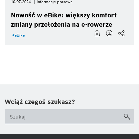
10.07.2024
Informacje prasowe
Nowość w eBike: większy komfort
zmiany przełożenia na e-rowerze
eBike
Wciąż czegoś szukasz?
sea
ico