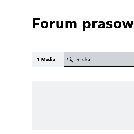
Forum prasow
search
1
Media
icon
Temat
(1)
Obszar
Czas
Typ
(1)