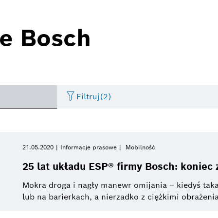
e Bosch
Filtruj
(2)
Artificial Intelligence
Spotkania prasowe
Innowacje
Czas
Smart Home
Video
IT
21.05.2020
Informacje prasowe
Mobilność
Proszę wybrać
25 lat układu ESP® firmy Bosch: koniec
Thermotechnology
Konferencje prasowe
Elektronarzędzia
Building Technologies
Zdjęcia
Bosc
Proszę wybrać
Mokra droga i nagły manewr omijania – kiedyś taka
od
lub na barierkach, a nierzadko z ciężkimi obrażenia
Internet rzeczy
Informacje prasowe
Technika motoryzacyjna
Społeczna odpowiedz
Grup
Obecny tydzień