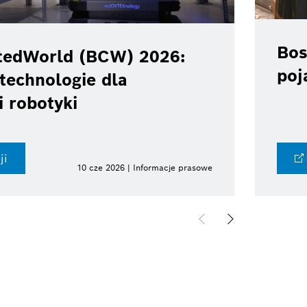
Bos
tedWorld (BCW) 2026:
poj
technologie dla
i robotyki
ji
10 cze 2026 | Informacje prasowe