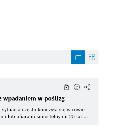
Electrified mobility
Fakty i liczby
Termotechnika
 z wpadaniem w poślizg
h Home Comfort
Bosch Home Comfort Group
Infografiki
Systemy zabezpieczeń
 sytuacja często kończyła się w rowie
do
mi lub ofiarami śmiertelnymi. 25 lat ...
ialność
a Bosch
Powertrain systems