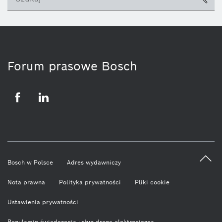
ico
Forum prasowe Bosch
Facebook
LinkedIn
Bosch w Polsce
Adres wydawniczy
Nota prawna
Polityka prywatności
Pliki cookie
Ustawienia prywatności
Regulamin świadczenia usług drogą elektroniczną