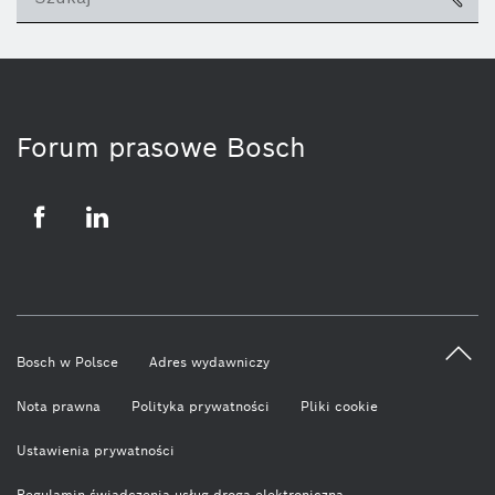
ico
Forum prasowe Bosch
Facebook
LinkedIn
Bosch w Polsce
Adres wydawniczy
Nota prawna
Polityka prywatności
Pliki cookie
Ustawienia prywatności
Regulamin świadczenia usług drogą elektroniczną