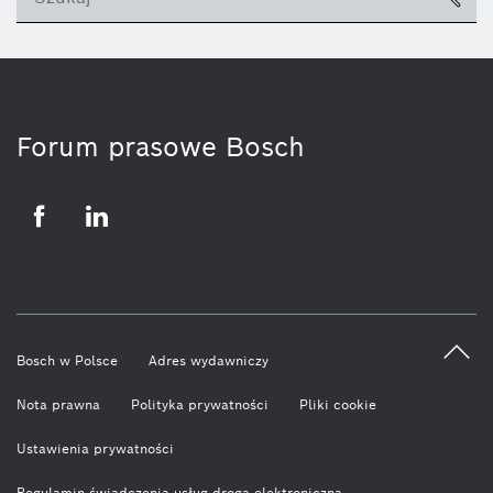
ico
Forum prasowe Bosch
Facebook
LinkedIn
Bosch w Polsce
Adres wydawniczy
Nota prawna
Polityka prywatności
Pliki cookie
Ustawienia prywatności
Regulamin świadczenia usług drogą elektroniczną