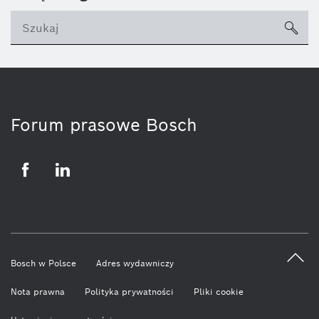
sea
ico
Forum prasowe Bosch
Facebook
LinkedIn
Bosch w Polsce
Adres wydawniczy
Nota prawna
Polityka prywatności
Pliki cookie