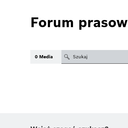
Forum prasow
search
0
Media
icon
Temat
(1)
Obszar
(1)
Czas
Typ
(1)