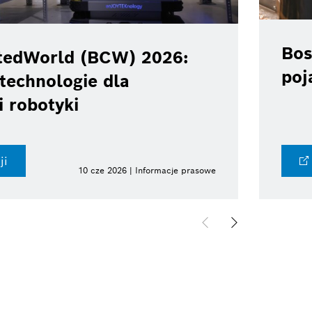
Bos
tedWorld (BCW) 2026:
poj
technologie dla
i robotyki
ji
10 cze 2026 | Informacje prasowe