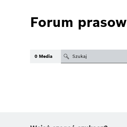
Forum prasow
search
0
Media
icon
Temat
(1)
Obszar
(1)
Czas
Typ
(1)