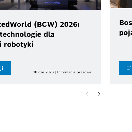
Bos
tedWorld (BCW) 2026:
poj
technologie dla
i robotyki
ji
10 cze 2026 | Informacje prasowe