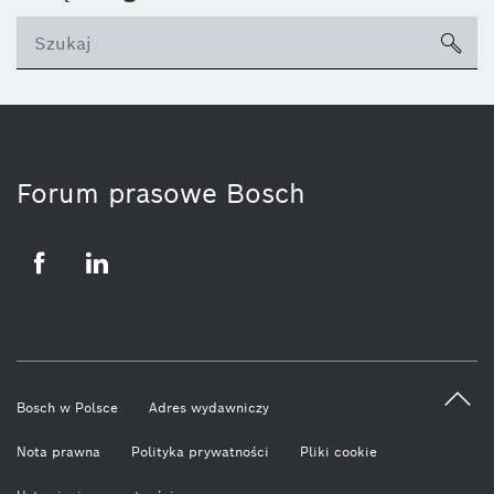
sea
ico
Forum prasowe Bosch
Facebook
LinkedIn
Bosch w Polsce
Adres wydawniczy
Nota prawna
Polityka prywatności
Pliki cookie