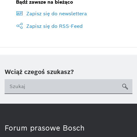
Bądź zawsze na bieżąco
Zapisz się do newslettera
Zapisz się do RSS-Feed
Wciąż czegoś szukasz?
sea
ico
Forum prasowe Bosch