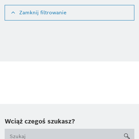
Zamknij filtrowanie
Usuń wszystkie filtry
Wciąż czegoś szukasz?
sea