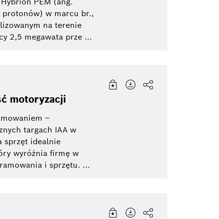
 Hybrion PEM (ang.
 protonów) w marcu br.,
alizowanym na terenie
y 2,5 megawata prze ...
ść motoryzacji
ramowaniem –
znych targach IAA w
sprzęt idealnie
óry wyróżnia firmę w
ramowania i sprzętu. ...