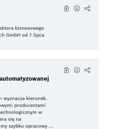
ektora biznesowego
sch GmbH od 1 lipca
 zautomatyzowanej
h wyznacza kierunek.
dowymi producentami
technologicznym w
era się na
imy szybko opracowy ...