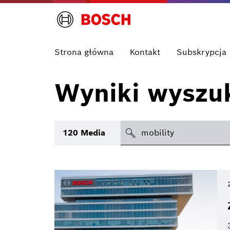
Strona główna
Kontakt
Subskrypcja
Wyniki wyszu
search
120
Media
icon
Temat
Obszar
Czas