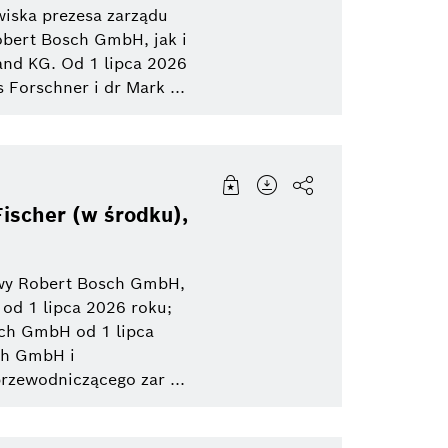
do
wiska prezesa zarządu
ialność
a Bosch
Powertrain systems
bert Bosch GmbH, jak i
and KG. Od 1 lipca 2026
 Forschner i dr Mark ...
History
Mobilność
Working at Bosch
Fischer (w środku),
Biznes/ekonomia
sowy Robert Bosch GmbH,
od 1 lipca 2026 roku;
sch GmbH od 1 lipca
ch GmbH i
rzewodniczącego zar ...