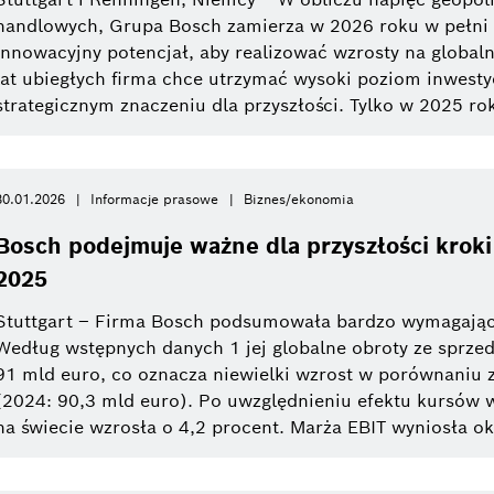
handlowych, Grupa Bosch zamierza w 2026 roku w pełni 
innowacyjny potencjał, aby realizować wzrosty na globa
lat ubiegłych firma chce utrzymać wysoki poziom inwesty
strategicznym znaczeniu dla przyszłości. Tylko w 2025 ro
30.01.2026
Informacje prasowe
Biznes/ekonomia
Bosch podejmuje ważne dla przyszłości krok
2025
Stuttgart – Firma Bosch podsumowała bardzo wymagając
Według wstępnych danych 1 jej globalne obroty ze sprze
91 mld euro, co oznacza niewielki wzrost w porównaniu
(2024: 90,3 mld euro). Po uwzględnieniu efektu kursów 
na świecie wzrosła o 4,2 procent. Marża EBIT wyniosła ok. 