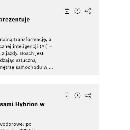
prezentuje
talną transformację, a
nej inteligencji (AI) –
z jazdy. Bosch jest
adzając sztuczną
wnętrze samochodu w ...
osami Hybrion w
 wodorowe: po