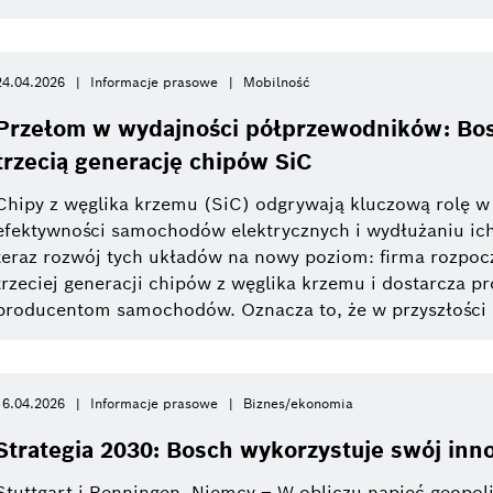
24.04.2026
Informacje prasowe
Mobilność
Przełom w wydajności półprzewodników: Bos
trzecią generację chipów SiC
Chipy z węglika krzemu (SiC) odgrywają kluczową rolę w
efektywności samochodów elektrycznych i wydłużaniu ich
teraz rozwój tych układów na nowy poziom: firma rozpo
trzeciej generacji chipów z węglika krzemu i dostarcza p
producentom samochodów. Oznacza to, że w przyszłości c
16.04.2026
Informacje prasowe
Biznes/ekonomia
Strategia 2030: Bosch wykorzystuje swój inn
Stuttgart i Renningen, Niemcy – W obliczu napięć geopoli