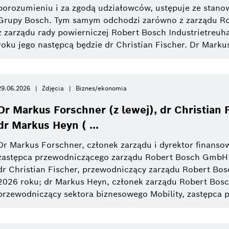
od
porozumieniu i za zgodą udziałowców, ustępuje ze stano
Internet rzeczy
Informacje prasowe
Technika motoryzacyjna
Społeczna odpowiedz
Grup
Obecny tydzień
Grupy Bosch. Tym samym odchodzi zarówno z zarządu Ro
z zarządu rady powierniczej Robert Bosch Industrietreuh
Poprzedni tydzień
Two Wheeler
roku jego następcą będzie dr Christian Fischer. Dr Markus
Connected mobility
Ostatni miesiąc
Termotechnika
eBike Systems
Ostatni kwartał
29.06.2026
Zdjęcia
Biznes/ekonomia
Przemysł 4.0
Commercial vehicles
Dr Markus Forschner (z lewej), dr Christian 
Ostatni rok
dr Markus Heyn ( ...
Research
eBike
Dr Markus Forschner, członek zarządu i dyrektor finan
zastępca przewodniczącego zarządu Robert Bosch GmbH 
dr Christian Fischer, przewodniczący zarządu Robert Bo
Zamknij filtrowanie
2026 roku; dr Markus Heyn, członek zarządu Robert Bos
przewodniczący sektora biznesowego Mobility, zastępca p