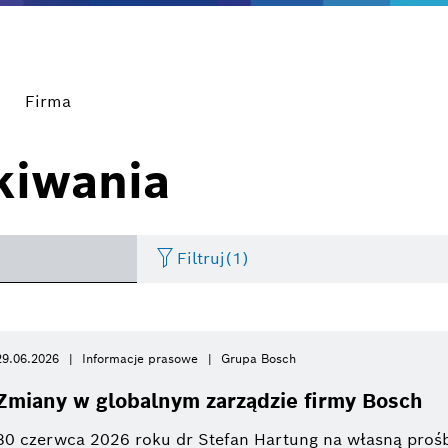
Firma
kiwania
Filtruj
(1)
Artificial Intelligence
Spotkania prasowe
Innowacje
Czas
Smart Home
Video
IT
29.06.2026
Informacje prasowe
Grupa Bosch
Proszę wybrać
Zmiany w globalnym zarządzie firmy Bosch
Thermotechnology
Konferencje prasowe
Elektronarzędzia
Building Technologies
Zdjęcia
Bosc
Proszę wybrać
30 czerwca 2026 roku dr Stefan Hartung na własną prośb