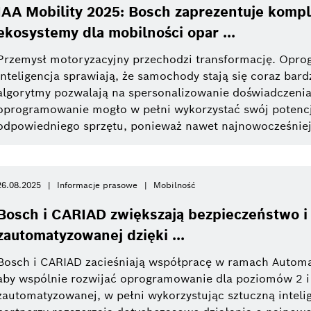
IAA Mobility 2025: Bosch zaprezentuje kom
ekosystemy dla mobilności opar ...
Przemysł motoryzacyjny przechodzi transformację. Opro
inteligencja sprawiają, że samochody stają się coraz bardz
algorytmy pozwalają na spersonalizowanie doświadczenia
oprogramowanie mogło w pełni wykorzystać swój potencj
odpowiedniego sprzętu, ponieważ nawet najnowocześniejs
26.08.2025
Informacje prasowe
Mobilność
Bosch i CARIAD zwiększają bezpieczeństwo i
zautomatyzowanej dzięki ...
Bosch i CARIAD zacieśniają współpracę w ramach Automat
aby wspólnie rozwijać oprogramowanie dla poziomów 2 i
zautomatyzowanej, w pełni wykorzystując sztuczną inteli