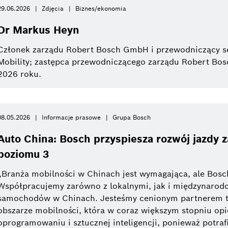
29.06.2026
Zdjęcia
Biznes/ekonomia
Dr Markus Heyn
Członek zarządu Robert Bosch GmbH i przewodniczący s
Mobility; zastępca przewodniczącego zarządu Robert Bo
2026 roku.
08.05.2026
Informacje prasowe
Grupa Bosch
Auto China: Bosch przyspiesza rozwój jazdy
poziomu 3
„Branża mobilności w Chinach jest wymagająca, ale Bosc
Współpracujemy zarówno z lokalnymi, jak i międzynaro
samochodów w Chinach. Jesteśmy cenionym partnerem 
obszarze mobilności, która w coraz większym stopniu opi
oprogramowaniu i sztucznej inteligencji, ponieważ potraf