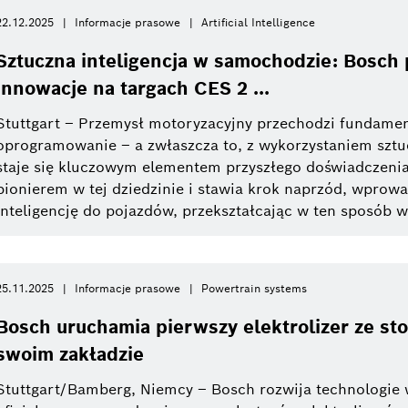
22.12.2025
Informacje prasowe
Artificial Intelligence
Sztuczna inteligencja w samochodzie: Bosch 
innowacje na targach CES 2 ...
Stuttgart – Przemysł motoryzacyjny przechodzi fundamen
oprogramowanie – a zwłaszcza to, z wykorzystaniem sztucz
staje się kluczowym elementem przyszłego doświadczenia 
pionierem w tej dziedzinie i stawia krok naprzód, wprow
inteligencję do pojazdów, przekształcając w ten sposób 
25.11.2025
Informacje prasowe
Powertrain systems
Bosch uruchamia pierwszy elektrolizer ze st
swoim zakładzie
Stuttgart/Bamberg, Niemcy – Bosch rozwija technologie