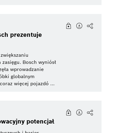
ch prezentuje
 zwiększaniu
 zasięgu. Bosch wyniósł
częła wprowadzanie
róbki globalnym
oraz więcej pojazdó ...
owacyjny potencjał
tycznych i barier