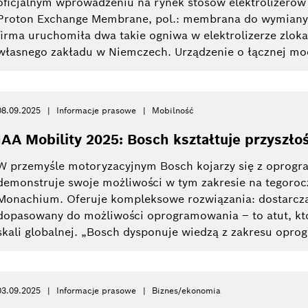
oficjalnym wprowadzeniu na rynek stosów elektrolizerów
Proton Exchange Membrane, pol.: membrana do wymiany
firma uruchomiła dwa takie ogniwa w elektrolizerze zlok
własnego zakładu w Niemczech. Urządzenie o łącznej moc
08.09.2025
Informacje prasowe
Mobilność
IAA Mobility 2025: Bosch kształtuje przyszło
W przemyśle motoryzacyjnym Bosch kojarzy się z oprog
demonstruje swoje możliwości w tym zakresie na tegoroc
Monachium. Oferuje kompleksowe rozwiązania: dostarcza 
dopasowany do możliwości oprogramowania – to atut, kt
skali globalnej. „Bosch dysponuje wiedzą z zakresu oprog
03.09.2025
Informacje prasowe
Biznes/ekonomia