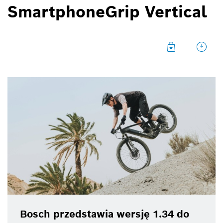
można teraz zmierzyć swoje umiejętności.
SmartphoneGrip Vertical
Bosch przedstawia wersję 1.34 do