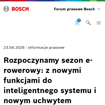
Forum prasowe Bosch
0
23.04.2026
Informacje prasowe
Rozpoczynamy sezon e-
rowerowy: z nowymi
Opis zdjęcia
funkcjami do
1
/
4
inteligentnego systemu i
nowym uchwytem
Dzięki najnowszej aktualizacji aplikacji eBike Flow