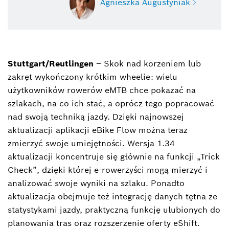
Agnieszka Augustyniak
Stuttgart/Reutlingen
– Skok nad korzeniem lub
Agnieszka Augustyniak
zakręt wykończony krótkim wheelie: wielu
Kierownik Marketingu Bosch eBike Systems w
użytkowników rowerów eMTB chce pokazać na
Polsce
szlakach, na co ich stać, a oprócz tego popracować
+48 22 715 41 11
nad swoją techniką jazdy. Dzięki najnowszej
aktualizacji aplikacji eBike Flow można teraz
agnieszka.augustyniak@pl.bosch.com
zmierzyć swoje umiejętności. Wersja 1.34
aktualizacji koncentruje się głównie na funkcji „Trick
Check”, dzięki której e-rowerzyści mogą mierzyć i
analizować swoje wyniki na szlaku. Ponadto
aktualizacja obejmuje też integrację danych tętna ze
statystykami jazdy, praktyczną funkcję ulubionych do
planowania tras oraz rozszerzenie oferty eShift.