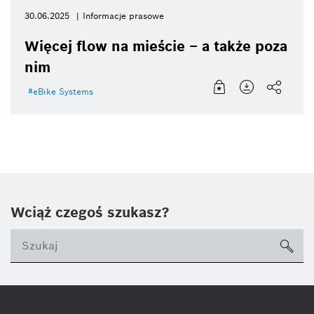
30.06.2025
Informacje prasowe
Więcej flow na mieście – a także poza
nim
eBike Systems
Wciąż czegoś szukasz?
sea
ico