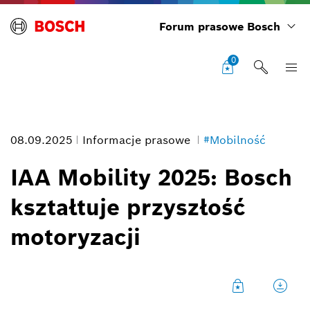
Forum prasowe Bosch
0
08.09.2025
Informacje prasowe
#Mobilność
IAA Mobility 2025: Bosch
kształtuje przyszłość
Dr Stefan Hartung
motoryzacji
Opis zdjęcia
1
/
17
Dr Stefan Hartung, prezes zarządu Robert Bosch