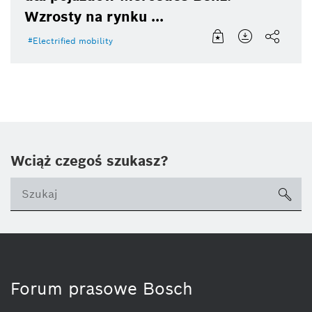
Wzrosty na rynku ...
Electrified mobility
Wciąż czegoś szukasz?
sea
ico
Forum prasowe Bosch