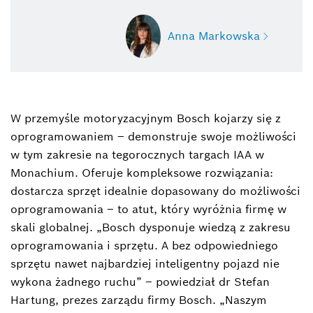
Anna Markowska
W przemyśle motoryzacyjnym Bosch kojarzy się z
Anna Markowska
oprogramowaniem – demonstruje swoje możliwości
Starszy Specjalista ds. PR
w tym zakresie na tegorocznych targach IAA w
+48 22 715 48 05
Monachium. Oferuje kompleksowe rozwiązania:
dostarcza sprzęt idealnie dopasowany do możliwości
anna.markowska@pl.bosch.com
oprogramowania – to atut, który wyróżnia firmę w
skali globalnej. „Bosch dysponuje wiedzą z zakresu
oprogramowania i sprzętu. A bez odpowiedniego
sprzętu nawet najbardziej inteligentny pojazd nie
wykona żadnego ruchu” – powiedział dr Stefan
Hartung, prezes zarządu firmy Bosch. „Naszym