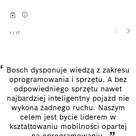
1
/
17
“
Bosch dysponuje wiedzą z zakresu
oprogramowania i sprzętu. A bez
odpowiedniego sprzętu nawet
najbardziej inteligentny pojazd nie
wykona żadnego ruchu. Naszym
celem jest bycie liderem w
kształtowaniu mobilności opartej
na oprogramowaniu.