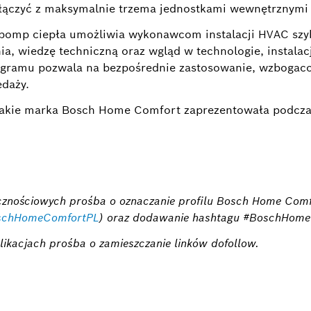
ołączyć z maksymalnie trzema jednostkami wewnętrznymi
omp ciepła umożliwia wykonawcom instalacji HVAC szybs
ia, wiedzę techniczną oraz wgląd w technologie, instalac
ogramu pozwala na bezpośrednie zastosowanie, wzbogac
edaży.
, jakie marka Bosch Home Comfort zaprezentowała podcz
ecznościowych prośba o oznaczanie profilu Bosch Home Comf
oschHomeComfortPL
) oraz dodawanie hashtagu #BoschHome
likacjach prośba o zamieszczanie linków dofollow.