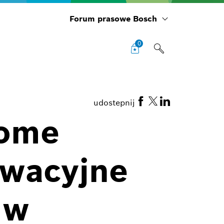
Forum prasowe Bosch
0
udostepnij
Home
owacyjne
 w