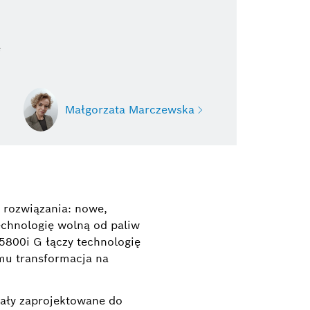
e
Małgorzata Marczewska
Małgorzata Marczewska
Project Manager
rozwiązania: nowe,
echnologię wolną od paliw
+48 22 715 46 04
 5800i G łączy technologię
mu transformacja na
malgorzata.marczewska@pl.bosch.com
ały zaprojektowane do