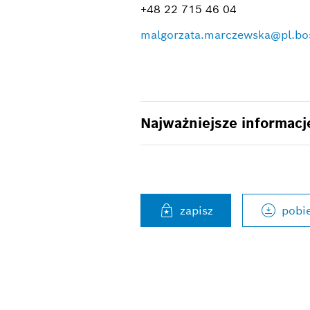
+48 22 715 46 04
malgorzata.marczewska@pl.b
Najważniejsze informacj
pobi
zapisz