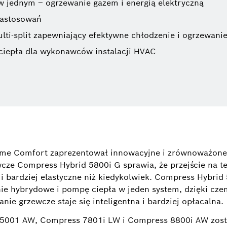
 jednym – ogrzewanie gazem i energią elektryczną
zastosowań
lti-split zapewniający efektywne chłodzenie i ogrzewani
iepła dla wykonawców instalacji HVAC
me Comfort zaprezentował innowacyjne i zrównoważone 
ze Compress Hybrid 5800i G sprawia, że przejście na t
i bardziej elastyczne niż kiedykolwiek. Compress Hybrid
ie hybrydowe i pompę ciepła w jeden system, dzięki cze
nie grzewcze staje się inteligentna i bardziej opłacalna.
5001 AW, Compress 7801i LW i Compress 8800i AW zost