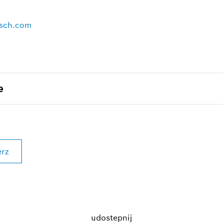
Opis zdjęcia
1
/
4
osch.com
e
erz
udostepnij