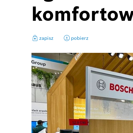
komforto
zapisz
pobierz