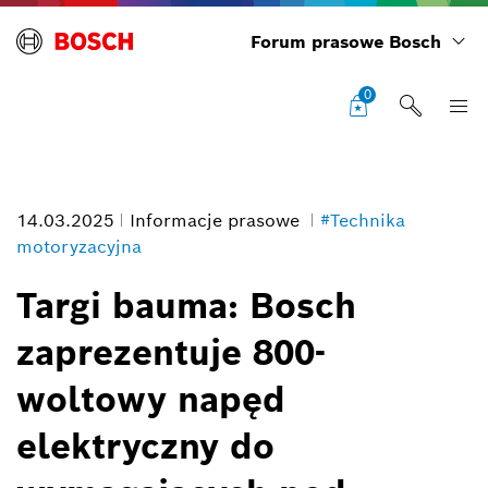
Forum prasowe Bosch
0
14.03.2025
Informacje prasowe
#Technika
motoryzacyjna
Targi bauma: Bosch
zaprezentuje 800-
Opis zdjęcia
woltowy napęd
1
/
4
elektryczny do