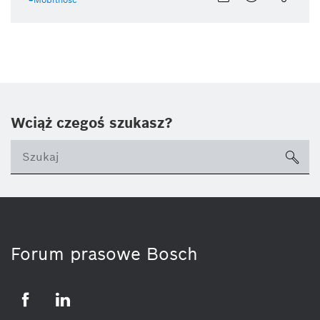
Wciąż czegoś szukasz?
sea
ico
Forum prasowe Bosch
Facebook
LinkedIn