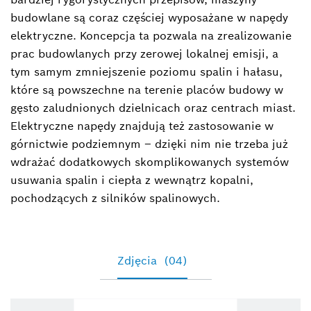
Starszy Specjalista ds. PR
budowlane są coraz częściej wyposażane w napędy
+48 22 715 48 05
elektryczne. Koncepcja ta pozwala na zrealizowanie
prac budowlanych przy zerowej lokalnej emisji, a
anna.markowska@pl.bosch.com
tym samym zmniejszenie poziomu spalin i hałasu,
które są powszechne na terenie placów budowy w
gęsto zaludnionych dzielnicach oraz centrach miast.
Elektryczne napędy znajdują też zastosowanie w
górnictwie podziemnym – dzięki nim nie trzeba już
wdrażać dodatkowych skomplikowanych systemów
usuwania spalin i ciepła z wewnątrz kopalni,
pochodzących z silników spalinowych.
Zdjęcia
(04)