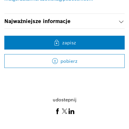
Najważniejsze informacje
zapisz
pobierz
udostepnij