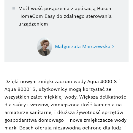
Możliwość połączenia z aplikacją Bosch
HomeCom Easy do zdalnego sterowania
urządzeniem
Małgorzata Marczewska
Dzięki nowym zmiękczaczom wody Aqua 4000 S i
Małgorzata Marczewska
Aqua 8000i S, użytkownicy mogą korzystać ze
Project Manager
wszystkich zalet miękkiej wody. Większa delikatność
+48 22 715 46 04
dla skóry i włosów, zmniejszona ilość kamienia na
armaturze sanitarnej i dłuższa żywotność sprzętów
malgorzata.marczewska@pl.bosch.com
gospodarstwa domowego – nowe zmiękczacze wody
marki Bosch oferują niezawodną ochronę dla ludzi i