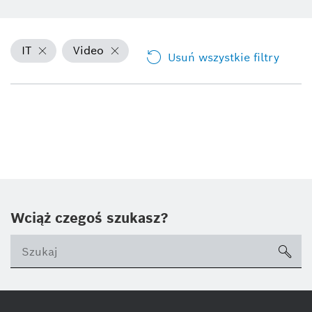
IT
Video
Usuń wszystkie filtry
Wciąż czegoś szukasz?
sea
ico