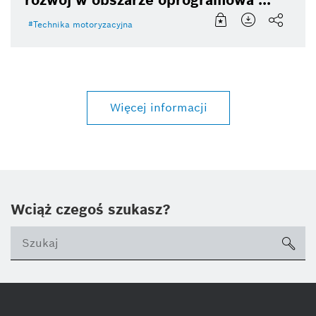
Technika motoryzacyjna
Więcej informacji
Wciąż czegoś szukasz?
sea
ico