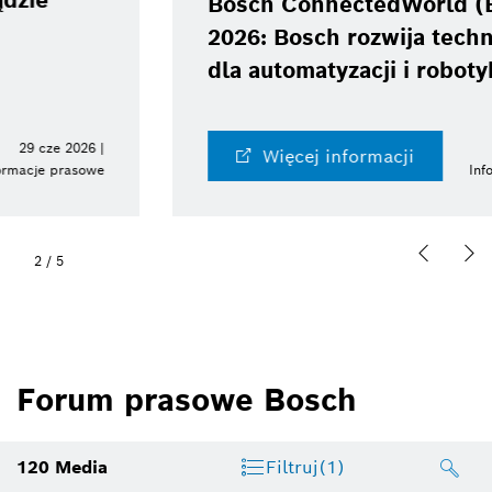
Bosch ConnectedWorld (BCW)
2026: Bosch rozwija technologie
dla automatyzacji i robotyki
10 cze 2026 |
Więcej informacji
Informacje prasowe
2
/
5
Forum prasowe Bosch
120
Media
Filtruj
(1)