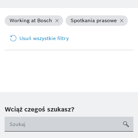
Working at Bosch
Spotkania prasowe
Usuń wszystkie filtry
Wciąż czegoś szukasz?
sea
ico