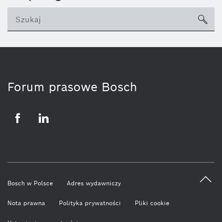
sea
ico
Forum prasowe Bosch
Facebook
LinkedIn
Bosch w Polsce
Adres wydawniczy
Nota prawna
Polityka prywatności
Pliki cookie