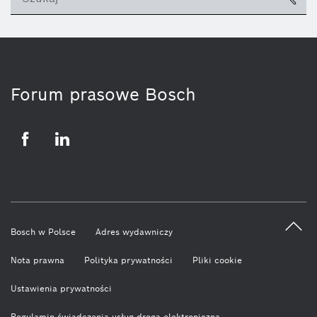
ico
Forum prasowe Bosch
Facebook
LinkedIn
Bosch w Polsce
Adres wydawniczy
Nota prawna
Polityka prywatności
Pliki cookie
Ustawienia prywatności
Regulamin świadczenia usług drogą elektroniczną