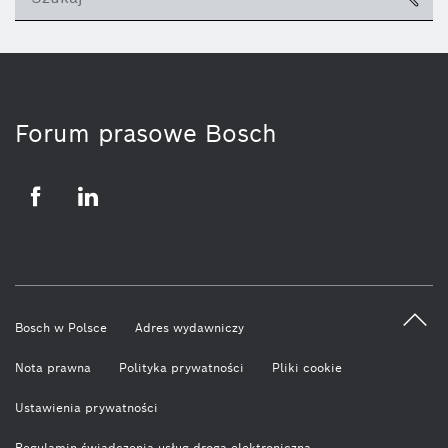
ico
Forum prasowe Bosch
Facebook
LinkedIn
Bosch w Polsce
Adres wydawniczy
Nota prawna
Polityka prywatności
Pliki cookie
Ustawienia prywatności
Regulamin świadczenia usług drogą elektroniczną