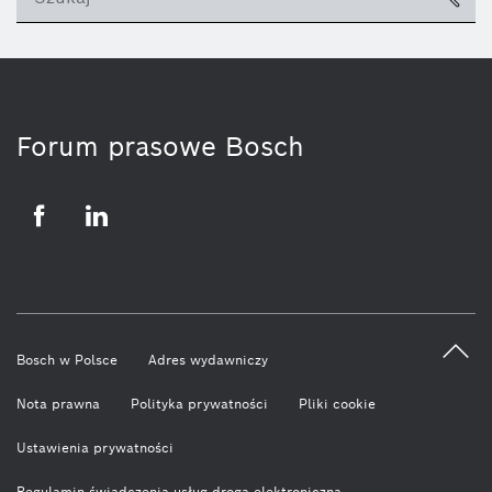
ico
Forum prasowe Bosch
Facebook
LinkedIn
Bosch w Polsce
Adres wydawniczy
Nota prawna
Polityka prywatności
Pliki cookie
Ustawienia prywatności
Regulamin świadczenia usług drogą elektroniczną