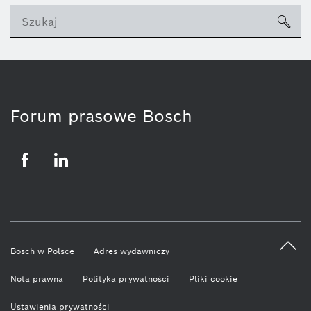
sea
ico
Forum prasowe Bosch
Facebook
LinkedIn
Bosch w Polsce
Adres wydawniczy
Nota prawna
Polityka prywatności
Pliki cookie
Ustawienia prywatności