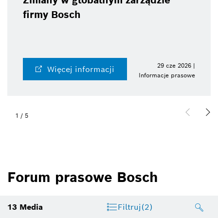
arządzie
Bosch ConnectedWor
2026: Bosch rozwija t
dla automatyzacji i ro
29 cze 2026 |
Więcej informacji
Informacje prasowe
2
/
5
Forum prasowe Bosch
13
Media
Filtruj
(2)