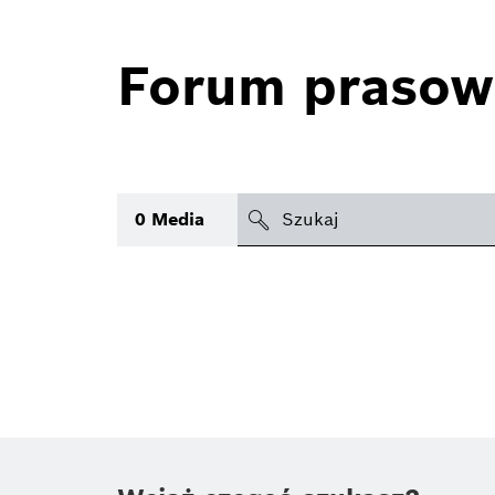
Forum prasow
search
0
Media
icon
Temat
(1)
Obszar
Czas
Typ
(1)