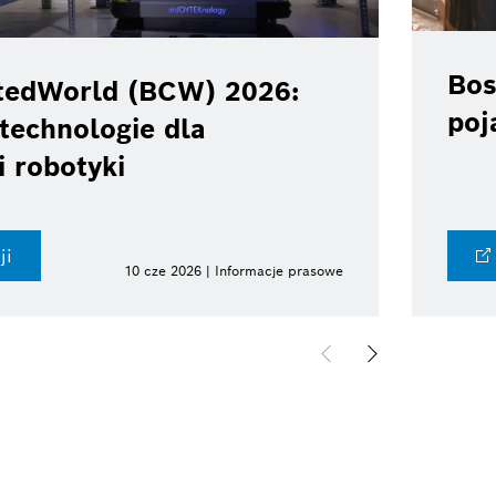
Bos
tedWorld (BCW) 2026:
poj
technologie dla
i robotyki
ji
10 cze 2026 | Informacje prasowe