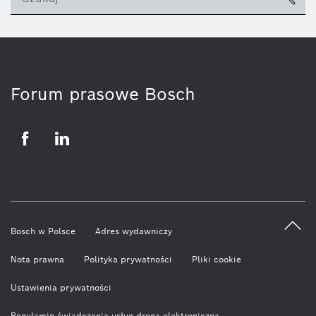
ico
Forum prasowe Bosch
Facebook
LinkedIn
Bosch w Polsce
Adres wydawniczy
Nota prawna
Polityka prywatności
Pliki cookie
Ustawienia prywatności
Regulamin świadczenia usług drogą elektroniczną