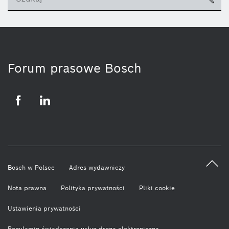
ico
Forum prasowe Bosch
Facebook
LinkedIn
Bosch w Polsce
Adres wydawniczy
Nota prawna
Polityka prywatności
Pliki cookie
Ustawienia prywatności
Regulamin świadczenia usług drogą elektroniczną