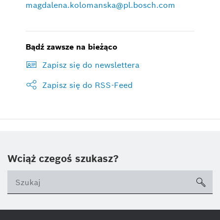
magdalena.kolomanska@pl.bosch.com
Bądź zawsze na bieżąco
Zapisz się do newslettera
Zapisz się do RSS-Feed
Wciąż czegoś szukasz?
sea
ico