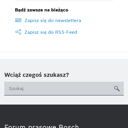
Bądź zawsze na bieżąco
Zapisz się do newslettera
Zapisz się do RSS-Feed
Wciąż czegoś szukasz?
sea
ico
Forum prasowe Bosch