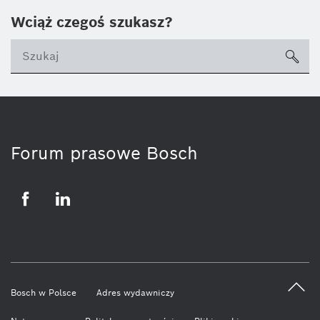
Wciąż czegoś szukasz?
sea
ico
Forum prasowe Bosch
Facebook
LinkedIn
Bosch w Polsce
Adres wydawniczy