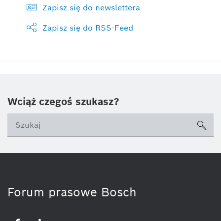
Zapisz się do newslettera
Zapisz się do RSS-Feed
Wciąż czegoś szukasz?
sea
ico
Forum prasowe Bosch