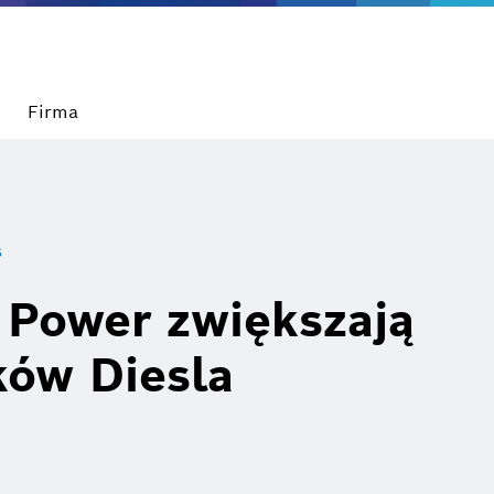
Firma
s
 Power zwiększają
ków Diesla