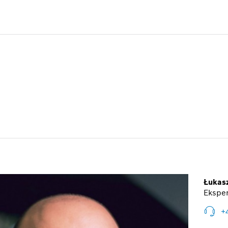
Łukas
Eksper
+